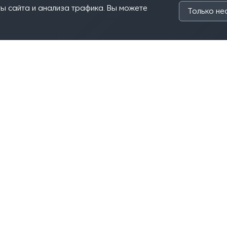
ы сайта и анализа трафика. Вы можете
Только н
r-hnPwkeqmIdcnnlHVAa?dl=0