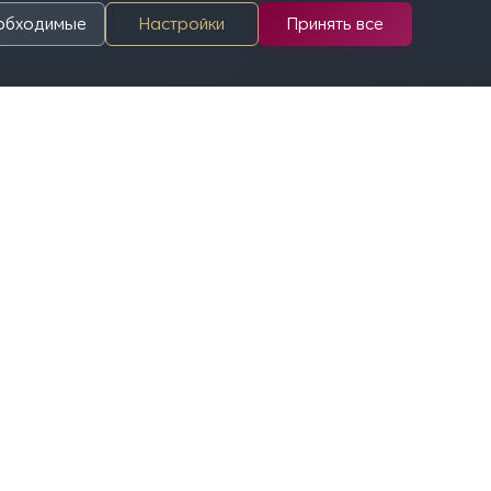
еобходимые
Настройки
Принять все