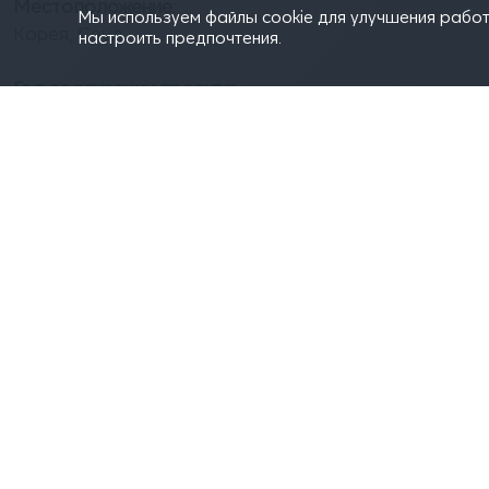
Местоположение:
Мы используем файлы cookie для улучшения работ
Корея, Сеул
настроить предпочтения.
Год реализации проекта:
2020
Больше изображений проекта
https://www.dropbox.com/sh/gtpp2aqtik8sx6g/AACoe
Заявитель и авторы проекта:
Agit Studio (Джамин Сео, Ген-Иль Ха)